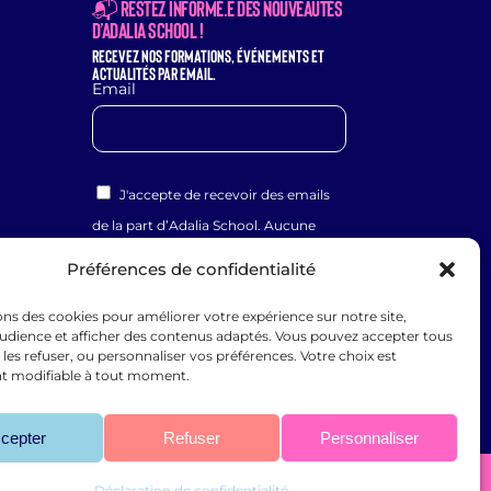
📬 Restez informé.e des nouveautés
d’Adalia School !
Recevez nos formations, événements et
actualités par email.
Email
J'accepte de recevoir des emails
de la part d’Adalia School. Aucune
pub, juste l’essentiel.
Préférences de confidentialité
JE M'INSCRIS
ons des cookies pour améliorer votre expérience sur notre site,
udience et afficher des contenus adaptés. Vous pouvez accepter tous
, les refuser, ou personnaliser vos préférences. Votre choix est
t modifiable à tout moment.
cepter
Refuser
Personnaliser
Déclaration de confidentialité